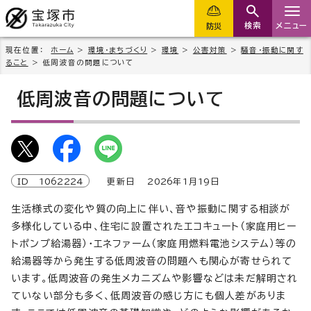
検索
メニュー
防災
現在位置：
ホーム
>
環境・まちづくり
>
環境
>
公害対策
>
騒音・振動に関す
ること
> 低周波音の問題について
低周波音の問題について
ID
1062224
更新日
2026
年1月
19
日
生活様式の変化や質の向上に伴い、音や振動に関する相談が
多様化している中、住宅に設置されたエコキュート（家庭用ヒー
トポンプ給湯器）・エネファーム（家庭用燃料電池システム）等の
給湯器等から発生する低周波音の問題へも関心が寄せられて
います。低周波音の発生メカニズムや影響などは未だ解明され
ていない部分も多く、低周波音の感じ方にも個人差がありま