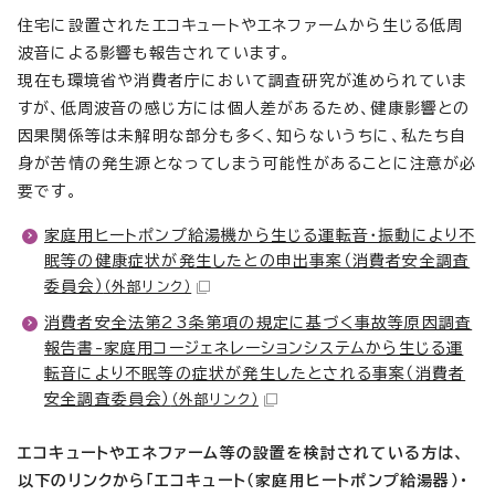
住宅に設置されたエコキュートやエネファームから生じる低周
波音による影響も報告されています。
現在も環境省や消費者庁において調査研究が進められていま
すが、低周波音の感じ方には個人差があるため、健康影響との
因果関係等は未解明な部分も多く、知らないうちに、私たち自
身が苦情の発生源となってしまう可能性があることに注意が必
要です。
家庭用ヒートポンプ給湯機から生じる運転音・振動により不
眠等の健康症状が発生したとの申出事案（消費者安全調査
委員会）
（外部リンク）
消費者安全法第23条第項の規定に基づく事故等原因調査
報告書-家庭用コージェネレーションシステムから生じる運
転音により不眠等の症状が発生したとされる事案（消費者
安全調査委員会）
（外部リンク）
エコキュートやエネファーム等の設置を検討されている方は、
以下のリンクから「エコキュート（家庭用ヒートポンプ給湯器）・