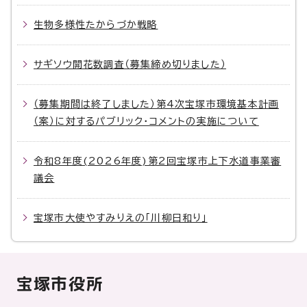
生物多様性たからづか戦略
サギソウ開花数調査（募集締め切りました）
（募集期間は終了しました）第4次宝塚市環境基本計画
（案）に対するパブリック・コメントの実施について
令和8年度(2026年度)第2回宝塚市上下水道事業審
議会
宝塚市大使やすみりえの「川柳日和り」
宝塚市役所