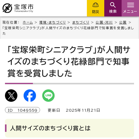
検索
メニュー
防災
現在位置：
ホーム
>
環境・まちづくり
>
まちづくり
>
公園・河川
>
公園
>
「宝塚栄町シニアクラブ」が人間サイズのまちづくり花緑部門で知事賞を受賞しまし
た
「宝塚栄町シニアクラブ」が人間サ
イズのまちづくり花緑部門で知事
賞を受賞しました
ID
1049559
更新日
2025
年
11
月
21
日
人間サイズのまちづくり賞とは