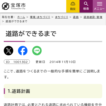
検索
メニュー
防災
現在位置：
ホーム
>
環境・まちづくり
>
まちづくり
>
道路
>
道路建設・管理
> 道路ができるまで
道路ができるまで
ID
1001382
更新日
2014
年
11
月
10
日
ここで、道路をつくるまでの一般的な手順を簡単にご説明しま
す。
1.道路計画
道路計画では、必要とされる道路に求められている機能を充分