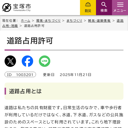
検索
メニュー
防災
現在位置：
ホーム
>
環境・まちづくり
>
まちづくり
>
開発・建築情報
>
道路
占用・地籍
> 道路占用許可
道路占用許可
ID
1003201
更新日
2025
年
11
月
21
日
道路占用とは
道路は私たちの共有財産です。日常生活のなかで、車や歩行者
が利用しているだけではなく、水道、下水道、ガスなどの公共施
設のためのスペースとして利用されています。これら地下埋設