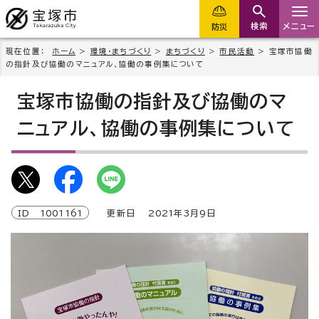
検索
メニュー
防災
現在位置：
ホーム
>
環境・まちづくり
>
まちづくり
>
市民活動
> 宝塚市協働
の指針及び協働のマニュアル、協働の事例集について
宝塚市協働の指針及び協働のマ
ニュアル、協働の事例集について
ID
1001161
更新日
2021
年3月9日