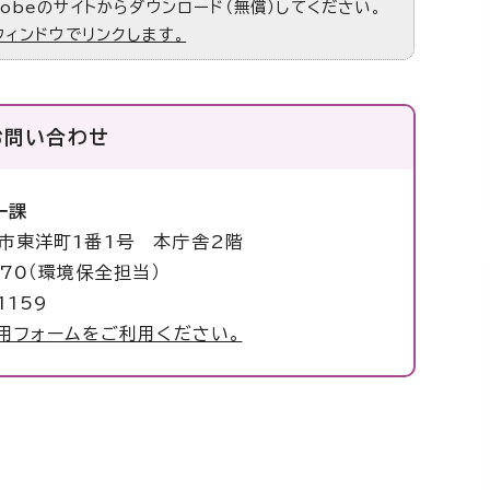
obeのサイトからダウンロード（無償）してください。
ウィンドウでリンクします。
お問い合わせ
ー課
塚市東洋町1番1号 本庁舎2階
070（環境保全担当）
1159
用フォームをご利用ください。