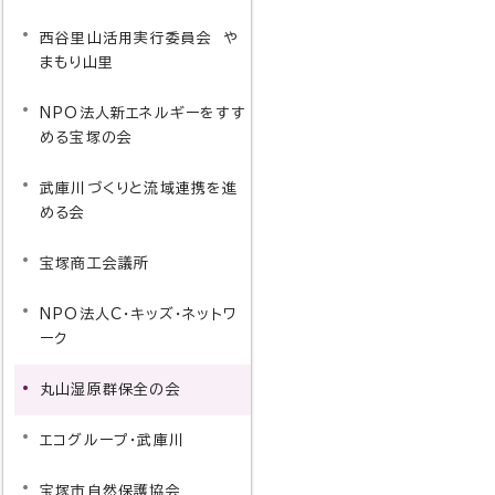
西谷里山活用実行委員会 や
まもり山里
NPO法人新エネルギーをすす
める宝塚の会
武庫川づくりと流域連携を進
める会
宝塚商工会議所
NPO法人C・キッズ・ネットワ
ーク
丸山湿原群保全の会
エコグループ・武庫川
宝塚市自然保護協会