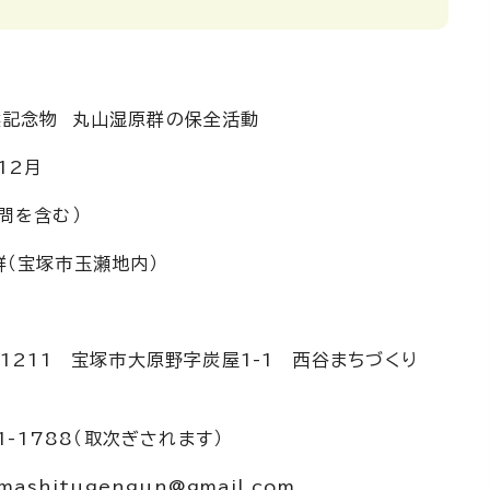
記念物 丸山湿原群の保全活動
12月
を含む）
（宝塚市玉瀬地内）
1 宝塚市大原野字炭屋1-1 西谷まちづくり
1-1788（取次ぎされます）
mashitugengun@gmail.com