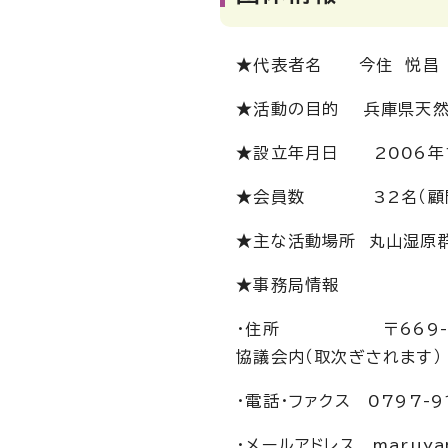
★代表者名 今住 悦昌
★活動の目的 兵庫県天然
★設立年月日 2006年
★会員数 32名（顧問
★主な活動場所 丸山湿原群
★事務局情報
・住所 〒669-121
協議会内（取次ぎされます）
・電話・ファクス 0797-9
・メールアドレス
maruya