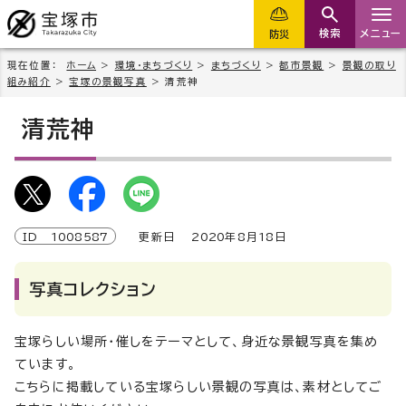
検索
メニュー
防災
現在位置：
ホーム
>
環境・まちづくり
>
まちづくり
>
都市景観
>
景観の取り
組み紹介
>
宝塚の景観写真
> 清荒神
清荒神
ID
1008587
更新日
2020
年8月
18
日
写真コレクション
宝塚らしい場所・催しをテーマとして、身近な景観写真を集め
ています。
こちらに掲載している宝塚らしい景観の写真は、素材としてご