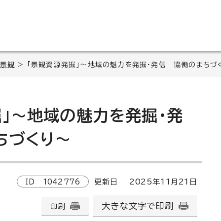
景観
> 「景観資源発掘」～地域の魅力を発掘・発信 協働のまちづ
掘」～地域の魅力を発掘・発
ちづくり～
ID
1042776
更新日
2025
年
11
月
21
日
大きな文字で印刷
印刷