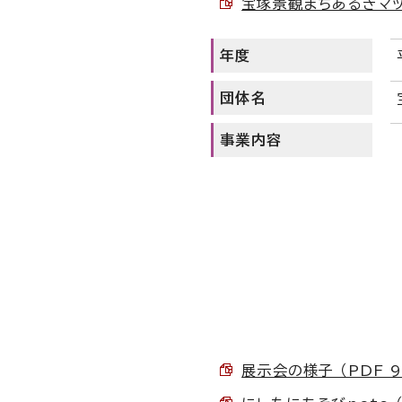
宝塚景観まちあるきマップ2
年度
団体名
事業内容
展示会の様子 （PDF 93