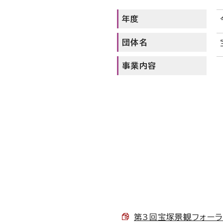
年度
団体名
事業内容
第3回宝塚景観フォーラム 