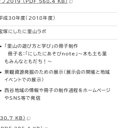
019 （PDF 568.4 KB）
平成30年度（2018年度）
宝塚にしたに里山ラボ
「里山の遊び方と学び」の冊子制作
冊子名：「にしたにあそびnote」～木も土も葉
もみんなともだち！～
景観資源発掘のための展示（展示会の開催と地域
イベントでの展示）
西谷地域の情報や冊子の制作過程をホームページ
やSNS等で発信
0.7 KB）