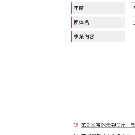
年度
団体名
事業内容
第2回宝塚景観フォーラム 