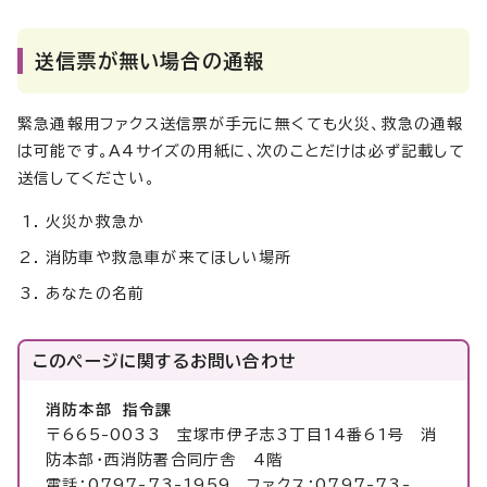
送信票が無い場合の通報
緊急通報用ファクス送信票が手元に無くても火災、救急の通報
は可能です。A4サイズの用紙に、次のことだけは必ず記載して
送信してください。
火災か救急か
消防車や救急車が来てほしい場所
あなたの名前
このページに関する
お問い合わせ
消防本部 指令課
〒665-0033 宝塚市伊孑志3丁目14番61号 消
防本部・西消防署合同庁舎 4階
電話：0797-73-1959 ファクス：0797-73-