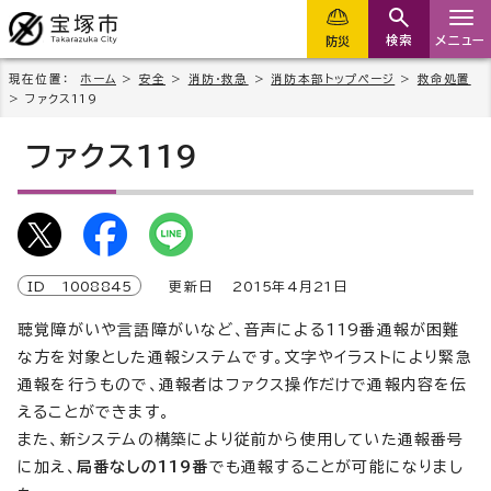
検索
メニュー
防災
現在位置：
ホーム
>
安全
>
消防・救急
>
消防本部トップページ
>
救命処置
> ファクス119
ファクス119
ID
1008845
更新日
2015
年4月
21
日
聴覚障がいや言語障がいなど、音声による119番通報が困難
な方を対象とした通報システムです。文字やイラストにより緊急
通報を行うもので、通報者はファクス操作だけで通報内容を伝
えることができます。
また、新システムの構築により従前から使用していた通報番号
に加え、
局番なしの119番
でも通報することが可能になりまし