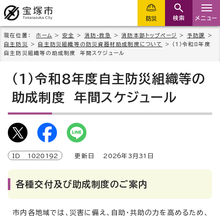
検索
メニュー
防災
現在位置：
ホーム
>
安全
>
消防・救急
>
消防本部トップページ
>
予防課
>
自主防災
>
自主防災組織等の防災資器材助成制度について
> （1）令和8年度
自主防災組織等の助成制度 年間スケジュール
（1）令和8年度自主防災組織等の
助成制度 年間スケジュール
ID
1020192
更新日
2026
年3月
31
日
各種交付及び助成制度のご案内
市内各地域では、災害に備え、自助・共助の力を高めるため、