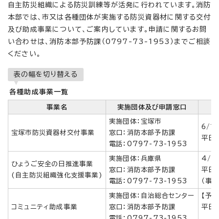
自主防災組織による防災訓練等が活発に行われています。消防
本部では、市又は各種団体が実施する防災資器材に関する交付
及び助成事業について、ご案内しています。申請に関するお問
い合わせは、消防本部予防課（0797-73-1953）までご相談
ください。
表の幅を切り替える
各種助成事業一覧
事業名
実施団体及び申請窓口
実施団体：宝塚市
6/1
宝塚市防災資器材交付事業
窓口：消防本部予防課
平日の
電話：0797-73-1953
実施団体：兵庫県
4/1
ひょうご安全の日推進事業
窓口：消防本部予防課
平日の
(自主防災組織強化支援事業)
電話：0797-73-1953
（事
実施団体：自治総合センター
【予
コミュニティ助成事業
窓口：消防本部予防課
平日の
電話：0797-73-1953