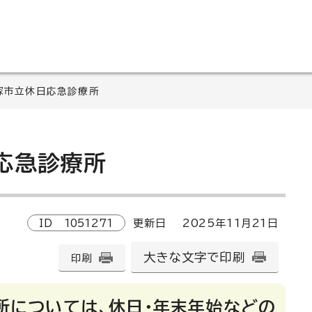
塚市立休日応急診療所
応急診療所
ID
1051271
更新日
2025
年
11
月
21
日
大きな文字で印刷
印刷
所については、休日・年末年始などの