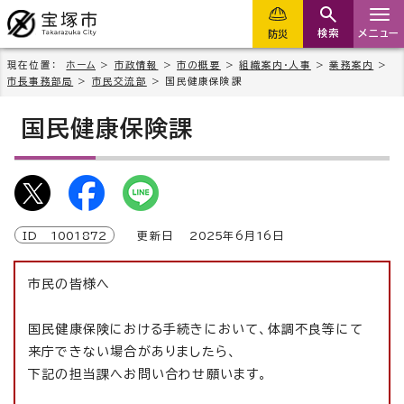
検索
メニュー
防災
現在位置：
ホーム
>
市政情報
>
市の概要
>
組織案内・人事
>
業務案内
>
市長事務部局
>
市民交流部
> 国民健康保険課
国民健康保険課
ID
1001872
更新日
2025
年6月
16
日
市民の皆様へ
国民健康保険における手続きにおいて、体調不良等にて
来庁できない場合がありましたら、
下記の担当課へお問い合わせ願います。