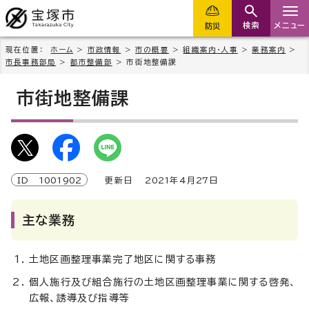
検索
メニュー
防災
現在位置：
ホーム
>
市政情報
>
市の概要
>
組織案内・人事
>
業務案内
>
市長事務部局
>
都市整備部
> 市街地整備課
市街地整備課
ID
1001902
更新日
2021
年4月
27
日
主な業務
土地区画整理事業完了地区に関する事務
個人施行及び組合施行の土地区画整理事業に関する啓発、
広報、誘導及び指導等