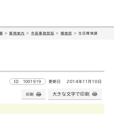
事
>
業務案内
>
市長事務部局
>
環境部
> 生活環境課
ID
1001919
更新日
2014
年
11
月
10
日
大きな文字で印刷
印刷