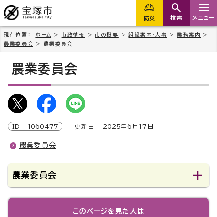
検索
メニュー
防災
現在位置：
ホーム
>
市政情報
>
市の概要
>
組織案内・人事
>
業務案内
>
農業委員会
> 農業委員会
農業委員会
ID
1060477
更新日
2025
年6月
17
日
農業委員会
農業委員会
このページを見た人は