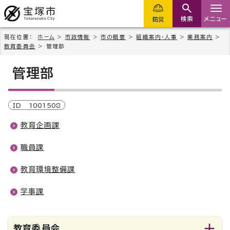
検索
メニュー
防災
現在位置：
ホーム
>
市政情報
>
市の概要
>
組織案内・人事
>
業務案内
>
教育委員会
> 管理部
管理部
ID
1001508
教育企画課
職員課
教育環境整備課
学事課
教育委員会