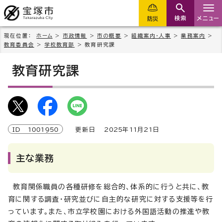
検索
メニュー
防災
現在位置：
ホーム
>
市政情報
>
市の概要
>
組織案内・人事
>
業務案内
>
教育委員会
>
学校教育部
> 教育研究課
教育研究課
ID
1001950
更新日
2025
年
11
月
21
日
主な業務
教育関係職員の各種研修を総合的、体系的に行うと共に、教
育に関する調査・研究並びに自主的な研究に対する支援等を行
っています。また、市立学校園における外国語活動の推進や教