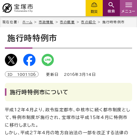
検索
メニュー
防災
現在位置：
ホーム
>
市政情報
>
市の概要
>
市の紹介
> 施行時特例市
施行時特例市
ID
1001186
更新日
2016
年3月
14
日
施行時特例市について
平成12年4月より、政令指定都市、中核市に続く都市制度とし
て、特例市制度が施行され、宝塚市は平成15年4月に特例市
に移行しました。
しかし、平成27年4月の地方自治法の一部を改正する法律の