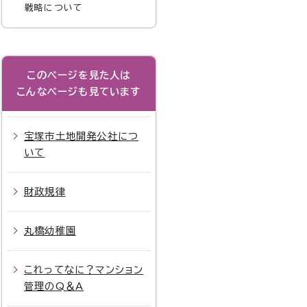
戦略について
このページを見た人は
こんなページも見ています
宝塚市土地開発公社につ
いて
財政規律
丸橋幼稚園
これってなに？マンション
管理のQ＆A