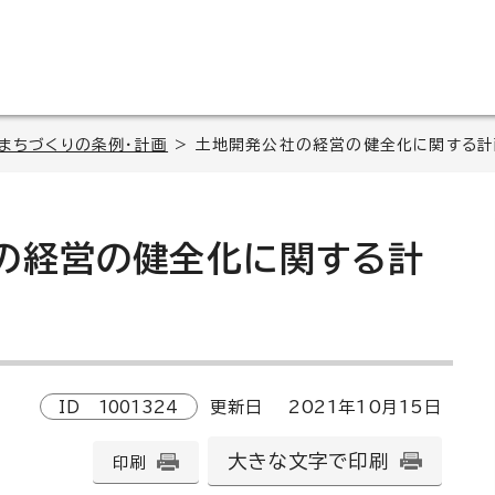
・まちづくりの条例・計画
> 土地開発公社の経営の健全化に関する計
の経営の健全化に関する計
ID
1001324
更新日
2021
年
10
月
15
日
大きな文字で印刷
印刷