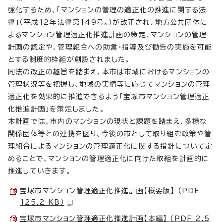
強化するため、「マンションの管理の適正化の推進に関する法
律」（平成12年法律第149号。）が改正され、地方公共団体に
よるマンション管理適正化推進計画の策定、マンションの管理
計画の認定や、管理組合への助言・指導及び勧告の実施を可能
とする制度的枠組が創設されました。
同法の改正の趣旨を踏まえ、本市は市域におけるマンションの
管理状況等を把握し、地域の実情等に応じてマンションの管理
適正化を効果的に推進できるよう「宝塚市マンション管理適正
化推進計画」を策定しました。
本計画では、市内のマンションの現状と課題を踏まえ、多様な
関係団体等との連携を図り、今後の市として取り組む政策や管
理組合によるマンションの管理適正化に関する指針について定
めることで、マンションの管理適正化に向けた取組を計画的に
推進していきます。
宝塚市マンション管理適正化推進計画【概要版】 （PDF
125.2 KB）
宝塚市マンション管理適正化推進計画【本編】 （PDF 2.5