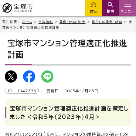
検索
メニュー
防災
現在位置：
ホーム
>
市政情報
>
条例・計画・制度
>
暮らしの条例・計画
> 宝
塚市マンション管理適正化推進計画
宝塚市マンション管理適正化推進
計画
ID
1047375
更新日
2025
年
12
月
23
日
宝塚市マンション管理適正化推進計画を策定し
ました＜令和5年（2023年）4月＞
令和2年（2020年）6月に、マンションの維持管理の適正化を