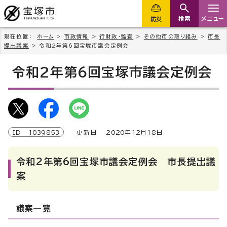
検索
メニュー
防災
現在位置：
ホーム
>
市政情報
>
行財政・監査
>
その他市の取り組み
>
市長
提出議案
> 令和2年第6回宝塚市議会定例会
令和2年第6回宝塚市議会定例会
ID
1039853
更新日
2020
年
12
月
18
日
令和2年第6回宝塚市議会定例会 市長提出議
案
議案一覧