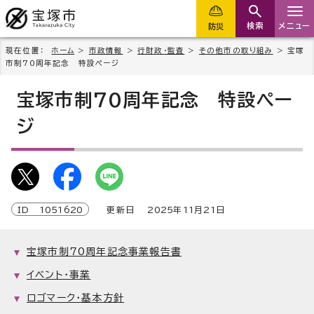
検索
メニュー
防災
現在位置：
ホーム
>
市政情報
>
行財政・監査
>
その他市の取り組み
> 宝塚
市制70周年記念 特設ページ
宝塚市制70周年記念 特設ペー
ジ
ID
1051620
更新日
2025
年
11
月
21
日
宝塚市制70周年記念事業報告書
イベント・事業
ロゴマーク・基本方針