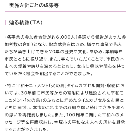
実施方針ごとの成果等
辿る軌跡（TA）
・各事業の参加者合計が約6,000人（各課から報告があった参
加者数の合計）となり、記念式典をはじめ、様々な事業で先人
たちが築き上げてきた70年の歴史や文化、あゆみ、業績等を
市民とともに振り返り、また、学んでいただくことで、市民の本
市への愛着や誇りを深めるとともに、本市に興味や関心を持っ
ていただく機会を創出することができました。
・特に平和モニュメント「火の鳥」タイムカプセル開封・収納にお
いては、30年前に市民等からの寄附により建設された平和モ
ニュメント「火の鳥」のふもとに埋めたタイムカプセルを市民と
ともに開封し、本市のこれまでの取組や願い続けてきた平和へ
の思いを再確認しました。また、100周年に向けた平和へのメ
ッセージ等を再度収納し、宝塚市の平和な未来への思いを継承
することができました。