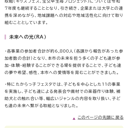
取組（キッズフェス、宝交早生苺プロジェクト）については令和
7年度も継続することとなり、引き続き、企業または大学との連
携を深めながら、地域課題への対応や地域活性化に向けて取り
組むこととしています。
未来への光（RA）
・各事業の参加者合計が約6,800人（各課から報告があった参
加者数の合計）となり、本市の未来を担う多くの子ども達が参
加・体験・経験することができる場を提供することで、子ども達
の夢や希望、感性、本市への愛情等を育むことができました。
・特にたからっ子フェスタでは、子どもを中心とした11の事業
を実施し、子ども達による発表会や廃材での楽器作り体験、補
助犬との触れ合い等、幅広いジャンルの内容を取り扱い、子ど
も達の未来へ繋がる取組となりました。
このページの先頭に戻る