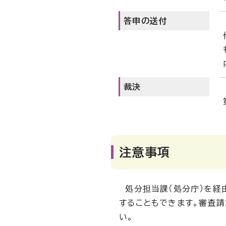
答申の送付
裁決
注意事項
処分担当課（処分庁）を経
することもできます。審査
い。