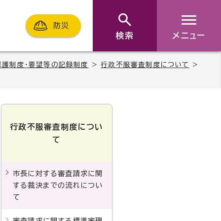
防災
検索
メニュー
保護制度・要望等の記録制度
>
行政不服審査制度について
>
行政不服審査制度につい
て
市長に対する審査請求に関
する裁決までの流れについ
て
審査請求に関する標準審理