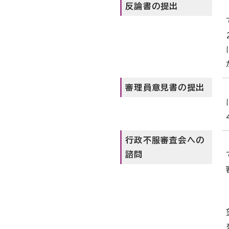
反論書の提出
審理員意見書の提出
行政不服審査会への
諮問