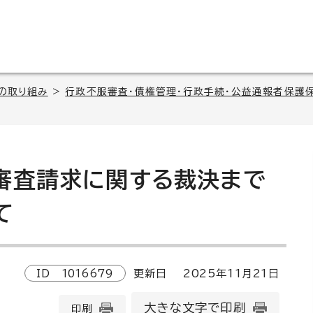
の取り組み
>
行政不服審査・債権管理・行政手続・公益通報者保護
審査請求に関する裁決まで
て
ID
1016679
更新日
2025
年
11
月
21
日
大きな文字で印刷
印刷