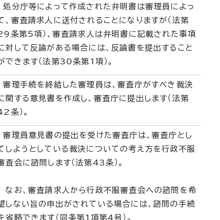
処分庁等によって作成された弁明書は審理員によっ
て、審査請求人に送付されることになりますが（法第
29条第5項）、審査請求人は弁明書に記載された事項
に対して反論がある場合には、反論書を提出すること
ができます（法第30条第1項）。
審理手続を終結した審理員は、審査庁がすべき裁決
に関する意見書を作成し、審査庁に提出します（法第
42条）。
審理員意見書の提出を受けた審査庁は、審査庁とし
てしようとしている裁決についての考え方を行政不服
審査会に諮問します（法第43条）。
なお、審査請求人から行政不服審査会への諮問を希
望しない旨の申出がされている場合には、諮問の手続
を省略できます（同条第1項第4号）。