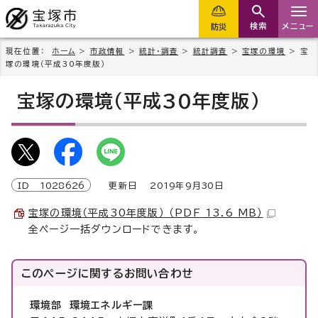
検索
メニュー
防災
現在位置：
ホーム
>
市政情報
>
統計・調査
>
統計調査
>
宝塚の環境
> 宝
塚の環境（平成30年度版）
宝塚の環境（平成30年度版）
ID
1028626
更新日
2019
年9月
30
日
宝塚の環境（平成30年度版） （PDF 13.6 MB）
全ページ一括ダウンロードできます。
このページに関する
お問い合わせ
環境部 環境エネルギー課