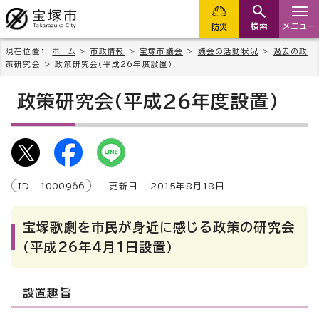
検索
メニュー
防災
現在位置：
ホーム
>
市政情報
>
宝塚市議会
>
議会の活動状況
>
過去の政
策研究会
> 政策研究会（平成26年度設置）
政策研究会（平成26年度設置）
ID
1000966
更新日
2015
年8月
18
日
宝塚歌劇を市民が身近に感じる政策の研究会
（平成26年4月1日設置）
設置趣旨