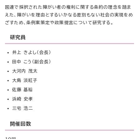
国連で採択された障がい者の権利に関する条約の理念を踏ま
えた、障がいを理由とするいかなる差別もない社会の実現をめ
ざすため、条例案策定や政策提言について研究する。
研究員
井上 きよし（会長）
田中 こう（副会長）
大河内 茂太
大島 淡紅子
佐藤 基裕
浜崎 史孝
三宅 浩二
開催回数