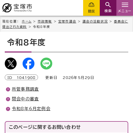
検索
メニュー
防災
現在位置：
ホーム
>
市政情報
>
宝塚市議会
>
議会の活動状況
>
委員会に
提出された資料
> 令和8年度
令和8年度
ID
1041908
更新日
2026
年5月
29
日
所管事務調査
閉会中の審査
令和8年6月定例会
このページに関する
お問い合わせ