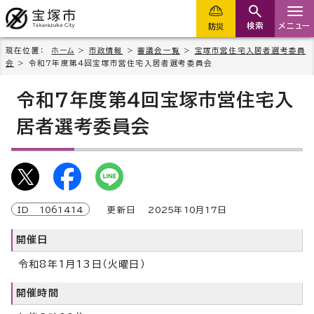
検索
メニュー
防災
現在位置：
ホーム
>
市政情報
>
審議会一覧
>
宝塚市営住宅入居者選考委員
会
> 令和7年度第4回宝塚市営住宅入居者選考委員会
令和7年度第4回宝塚市営住宅入
居者選考委員会
ID
1061414
更新日
2025
年
10
月
17
日
開催日
令和8年1月13日（火曜日）
開催時間