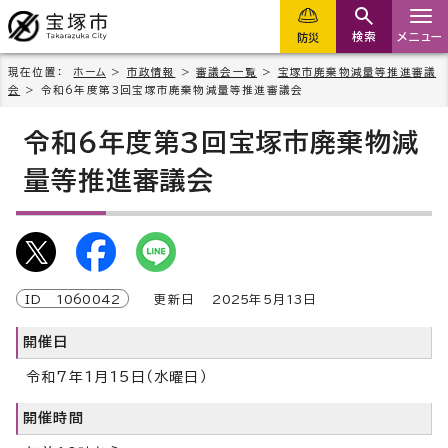
検索
メニュー
防災
現在位置：
ホーム
>
市政情報
>
審議会一覧
>
宝塚市廃棄物減量等推進審議
会
> 令和6年度第3回宝塚市廃棄物減量等推進審議会
令和6年度第3回宝塚市廃棄物減
量等推進審議会
ID
1060042
更新日
2025
年5月
13
日
開催日
令和7年1月15日（水曜日）
開催時間