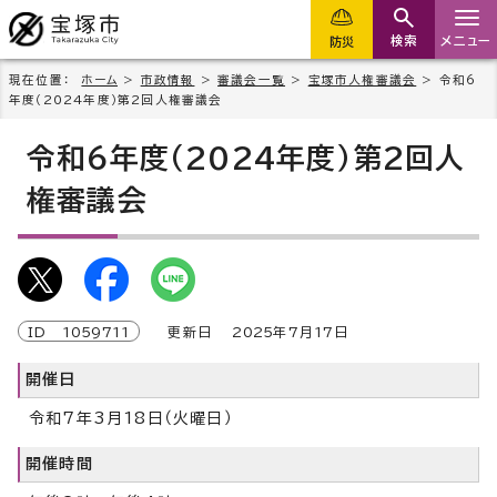
検索
メニュー
防災
現在位置：
ホーム
>
市政情報
>
審議会一覧
>
宝塚市人権審議会
> 令和6
年度（2024年度）第2回人権審議会
令和6年度（2024年度）第2回人
権審議会
ID
1059711
更新日
2025
年7月
17
日
開催日
令和7年3月18日（火曜日）
開催時間