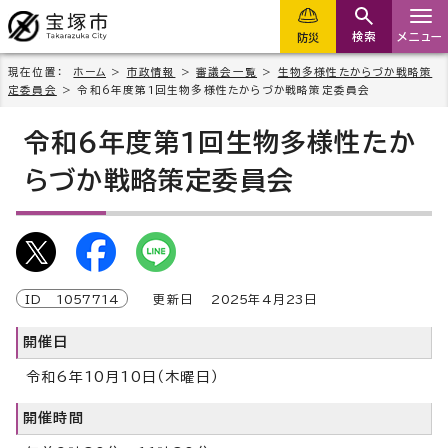
検索
メニュー
防災
現在位置：
ホーム
>
市政情報
>
審議会一覧
>
生物多様性たからづか戦略策
定委員会
> 令和6年度第1回生物多様性たからづか戦略策定委員会
令和6年度第1回生物多様性たか
らづか戦略策定委員会
ID
1057714
更新日
2025
年4月
23
日
開催日
令和6年10月10日（木曜日）
開催時間