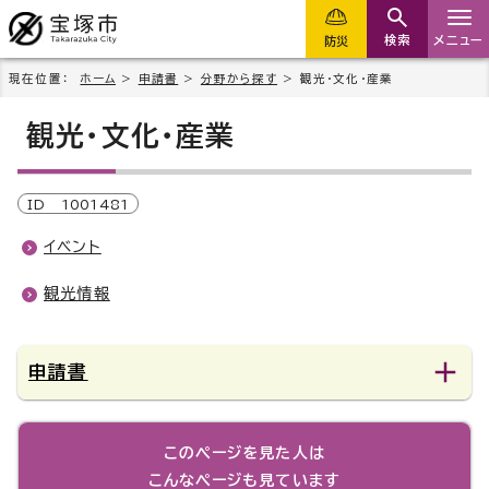
検索
メニュー
防災
現在位置：
ホーム
>
申請書
>
分野から探す
> 観光・文化・産業
観光・文化・産業
ID
1001481
イベント
観光情報
申請書
このページを見た人は
こんなページも見ています