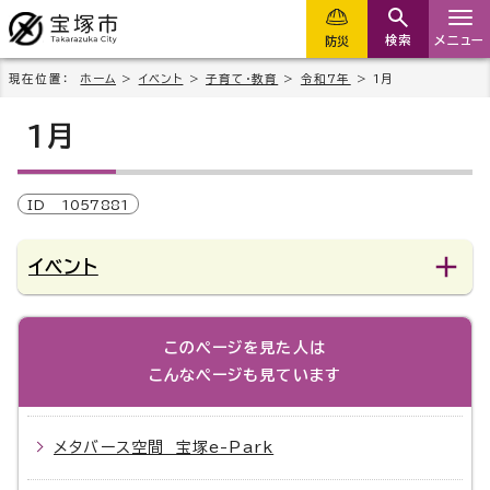
検索
メニュー
防災
現在位置：
ホーム
>
イベント
>
子育て・教育
>
令和7年
> 1月
1月
ID
1057881
イベント
このページを見た人は
こんなページも見ています
メタバース空間 宝塚e-Park