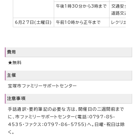
午後1時30分から3時まで
交通安全講習
道路交通法(
6月27日(土曜日)
午前10時から正午まで
レクリエーシ
費用
★無料
主催
宝塚市ファミリーサポートセンター
注意事項
手話通訳・要約筆記の必要な方は、開催日の二週間前まで
に、市ファミリーサポートセンター(電話：0797-85-
4535・ファクス：0797-86-5755)へ。日曜・祝日は除
く。