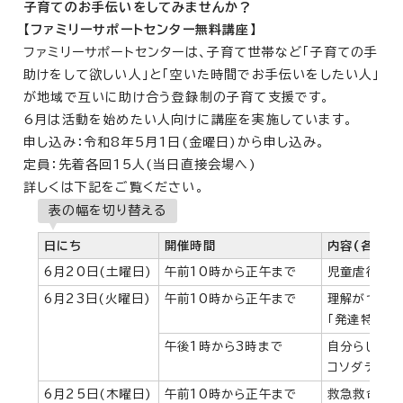
子育てのお手伝いをしてみませんか？
【ファミリーサポートセンター無料講座】
ファミリーサポートセンターは、子育て世帯など「子育ての手
助けをして欲しい人」と「空いた時間でお手伝いをしたい人」
が地域で互いに助け合う登録制の子育て支援です。
6月は活動を始めたい人向けに講座を実施しています。
申し込み：令和8年5月1日(金曜日)から申し込み。
定員：先着各回15人(当日直接会場へ)
詳しくは下記をご覧ください。
表の幅を切り替える
日にち
開催時間
内容(各2時
6月20日(土曜日)
午前10時から正午まで
児童虐待の
6月23日(火曜日)
午前10時から正午まで
理解がつな
「発達特性の
午後1時から3時まで
自分らしい子
コソダテモン
6月25日(木曜日)
午前10時から正午まで
救急救命講