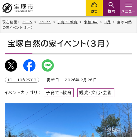
検索
メニュー
防災
現在位置：
ホーム
>
イベント
>
子育て・教育
>
令和8年
>
3月
> 宝塚自然
の家イベント（3月）
宝塚自然の家イベント（3月）
ID
1062708
更新日
2026
年2月
26
日
イベントカテゴリ：
子育て・教育
観光・文化・芸術