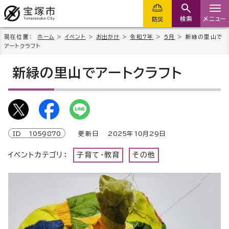
検索
メニュー
防災
現在位置：
ホーム
>
イベント
>
お出かけ
>
令和7年
>
5月
> 新緑の里山で
アートクラフト
新緑の里山でアートクラフト
ID
1059870
更新日
2025
年
10
月
29
日
イベントカテゴリ：
子育て・教育
その他