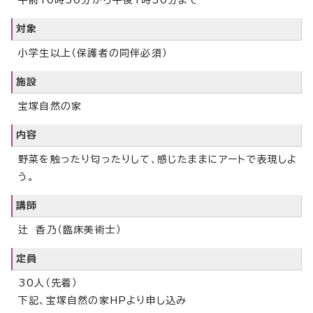
午前10時30分から午後1時30分まで
対象
小学生以上（保護者の同伴必須）
施設
宝塚自然の家
内容
野菜を触ったり匂ったりして、感じたままにアートで表現しよ
う。
講師
辻 香乃（臨床美術士）
定員
30人（先着）
下記、宝塚自然の家HPより申し込み