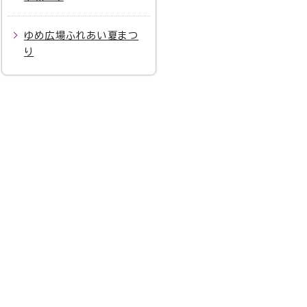
ゆめ広場ふれあい夏まつ
り