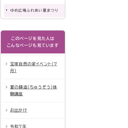
ゆめ広場ふれあい夏まつり
このページを見た人は
こんなページも見ています
宝塚自然の家イベント（7
月）
夏の鋳造（ちゅうぞう）体
験講座
お出かけ
令和7年