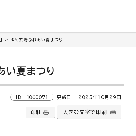
月
> ゆめ広場ふれあい夏まつり
あい夏まつり
ID
1060071
更新日
2025
年
10
月
29
日
大きな文字で印刷
印刷