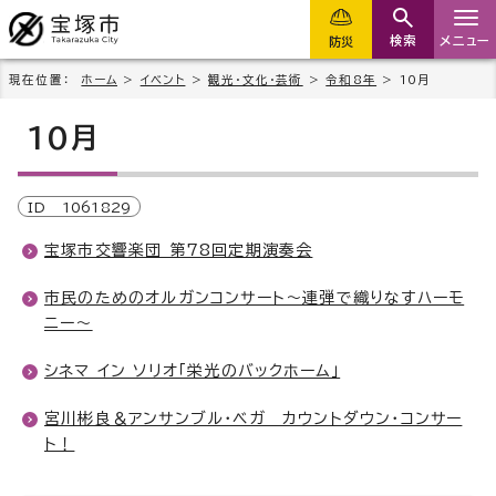
検索
メニュー
防災
現在位置：
ホーム
>
イベント
>
観光・文化・芸術
>
令和8年
> 10月
10月
ID
1061829
宝塚市交響楽団 第78回定期演奏会
市民のためのオルガンコンサート～連弾で織りなすハーモ
ニー～
シネマ イン ソリオ「栄光のバックホーム」
宮川彬良＆アンサンブル・ベガ カウントダウン・コンサー
ト！