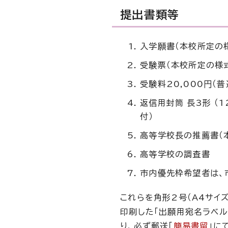
提出書類等
入学願書（本校所定の様
受験票（本校所定の様式
受験料20,000円（
返信用封筒 長3形 （
付）
高等学校長の推薦書（本
高等学校の調査書
市内優先枠希望者は、
これらを角形2号（A4サイ
印刷した「出願用宛名ラベル
り、必ず郵送「
簡易書留
」に