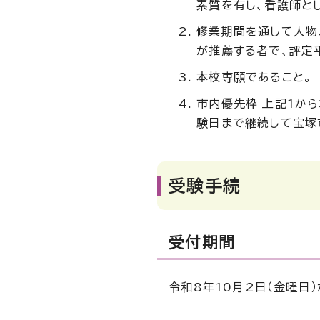
素質を有し、看護師と
修業期間を通して人物
が推薦する者で、評定
本校専願であること。
市内優先枠 上記1か
験日まで継続して宝塚
受験手続
受付期間
令和8年10月2日（金曜日