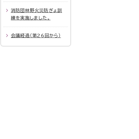
消防団林野火災防ぎょ訓
練を実施しました。
会議経過（第26回から）