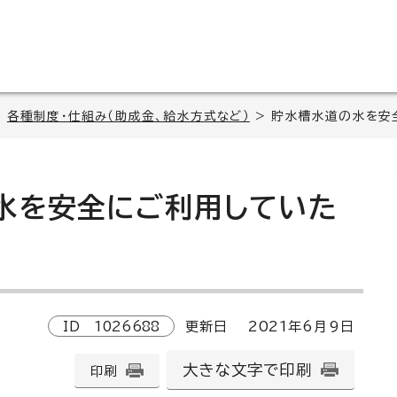
>
各種制度・仕組み（助成金、給水方式など）
> 貯水槽水道の水を安
水を安全にご利用していた
ID
1026688
更新日
2021
年6月9日
大きな文字で印刷
印刷