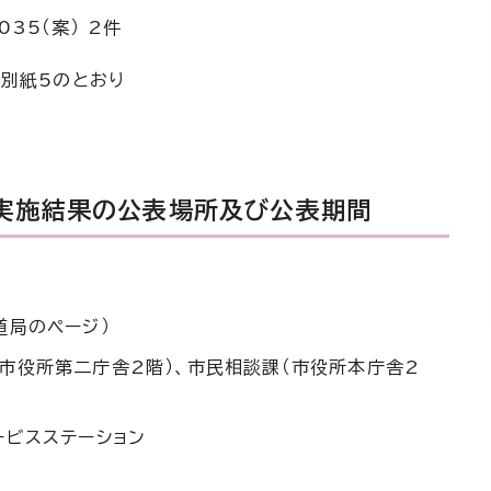
35（案） 2件
別紙5のとおり
ト実施結果の公表場所及び公表期間
道局のページ）
市役所第二庁舎2階）、市民相談課（市役所本庁舎2
ービスステーション