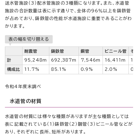
送水管施設（3）配水管施設の3種類になります。また、水道管
施設の合計数量は表に示す通りで、全体の96％以上を鋳鉄管
が占めており、鋳鉄管の性能が水道施設に重要であることがわ
かります。
表の幅を切り替える
耐震管
鋳鉄管
鋼管
ビニール管
そ
計
95,248m
692,387m
7,546m
16,411m
1,
構成比
11.7%
85.1%
0.9%
2.0%
0.
令和4年度末調べ
水道管の材質
水道管の材質には様々な種類がありますが主な種類としては
表に記載されている（1）鋳鉄管（2）鋼管（3）ビニール管などが
あり、それぞれに長所、短所があります。