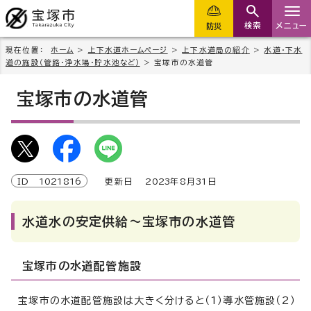
検索
メニュー
防災
現在位置：
ホーム
>
上下水道ホームページ
>
上下水道局の紹介
>
水道・下水
道の施設（管路・浄水場・貯水池など）
> 宝塚市の水道管
宝塚市の水道管
ID
1021816
更新日
2023
年8月
31
日
水道水の安定供給～宝塚市の水道管
宝塚市の水道配管施設
宝塚市の水道配管施設は大きく分けると（1）導水管施設（2）