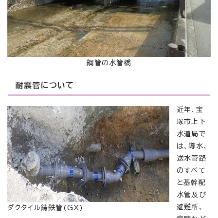
鋼管の水管橋
耐震管について
近年、宝
塚市上下
水道局で
は、導水、
送水管路
のすべて
と基幹配
水管及び
避難所、
ダクタイル鋳鉄管(GX)