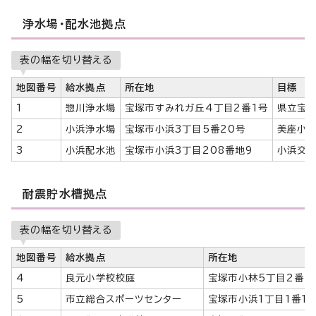
浄水場・配水池拠点
表の幅を切り替える
地図番号
給水拠点
所在地
目標
1
惣川浄水場
宝塚市すみれガ丘4丁目2番1号
県立宝
2
小浜浄水場
宝塚市小浜3丁目5番20号
美座小
3
小浜配水池
宝塚市小浜3丁目208番地9
小浜交差
耐震貯水槽拠点
表の幅を切り替える
地図番号
給水拠点
所在地
4
良元小学校校庭
宝塚市小林5丁目2番4
5
市立総合スポーツセンター
宝塚市小浜1丁目1番11