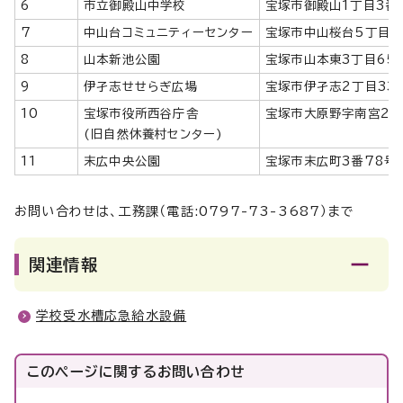
6
市立御殿山中学校
宝塚市御殿山1丁目3番
7
中山台コミュニティーセンター
宝塚市中山桜台5丁目1
8
山本新池公園
宝塚市山本東3丁目65
9
伊孑志せせらぎ広場
宝塚市伊孑志2丁目33
10
宝塚市役所西谷庁舎
宝塚市大原野字南宮2番
(旧自然休養村センター)
11
末広中央公園
宝塚市末広町3番78号
お問い合わせは、工務課（電話:0797-73-3687）まで
関連情報
学校受水槽応急給水設備
このページに関する
お問い合わせ