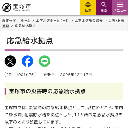
検索
メニュー
防災
現在位置：
ホーム
>
上下水道ホームページ
>
上下水道局の紹介
>
災害・危機
管理
> 応急給水拠点
応急給水拠点
ID
1001675
更新日
2025
年
12
月
17
日
宝塚市の災害時の応急給水拠点
宝塚市では、災害時の応急給水拠点として、現在のところ、市内
に浄水場，耐震貯水槽を拠点とした、11カ所の応急給水拠点を
以下のとおり設置しています。