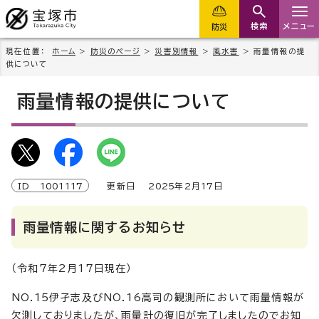
検索
メニュー
防災
現在位置：
ホーム
>
防災のページ
>
災害別情報
>
風水害
> 雨量情報の提
供について
雨量情報の提供について
ID
1001117
更新日
2025
年2月
17
日
雨量情報に関するお知らせ
（令和7年2月17日現在）
NO.15伊孑志及びNO.16高司の観測所において雨量情報が
欠測しておりましたが、雨量計の復旧が完了しましたのでお知