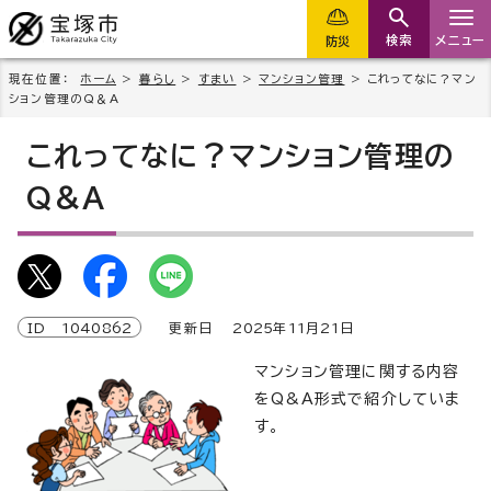
検索
メニュー
防災
現在位置：
ホーム
>
暮らし
>
すまい
>
マンション管理
> これってなに？マン
ション管理のQ＆A
これってなに？マンション管理の
Q＆A
ID
1040862
更新日
2025
年
11
月
21
日
マンション管理に関する内容
をQ&A形式で紹介していま
す。