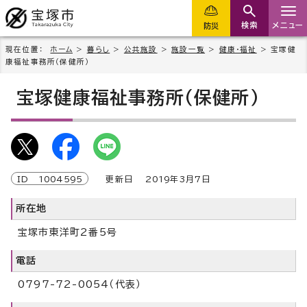
検索
メニュー
防災
現在位置：
ホーム
>
暮らし
>
公共施設
>
施設一覧
>
健康・福祉
> 宝塚健
康福祉事務所（保健所）
宝塚健康福祉事務所（保健所）
ID
1004595
更新日
2019
年3月7日
所在地
宝塚市東洋町2番5号
電話
0797-72-0054（代表）