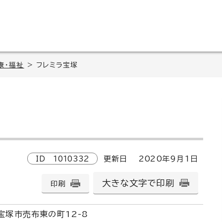
康・福祉
> フレミラ宝塚
ID
1010332
更新日
2020
年9月1日
大きな文字で印刷
印刷
宝塚市売布東の町12-8