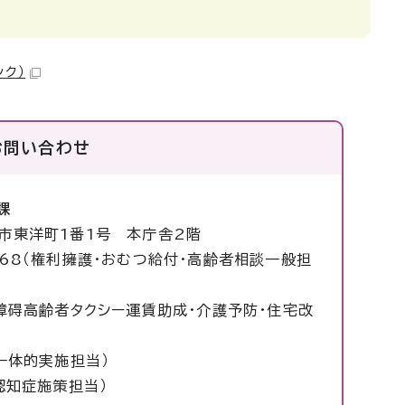
ンク）
お問い合わせ
課
塚市東洋町1番1号 本庁舎2階
2068（権利擁護・おむつ給付・高齢者相談一般担
7（障碍高齢者タクシー運賃助成・介護予防・住宅改
（一体的実施担当）
（認知症施策担当）