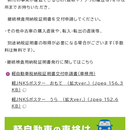
納付の事実が確認できるもの（通帳やアプリの履歴等）を市役
所までお持ちいただき、
継続検査用納税証明書を交付申請してください。
・その他中古車の購入直後や、転入・転出の直後等、
別途納税証明書の取得が必要になる場合がございます（手数
料は無料です）。
・継続検査用納税証明書発行に関してはこちら
軽自動車税納税証明書交付申請書（車検用）
軽JNKSポスター おもて （拡大ver.） （Jpeg 156.3
KB）
軽JNKSポスター うら （拡大ver.） （Jpeg 152.6
KB）