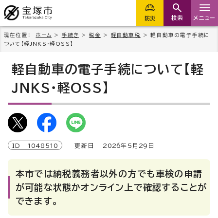
検索
メニュー
防災
現在位置：
ホーム
>
手続き
>
税金
>
軽自動車税
> 軽自動車の電子手続に
ついて【軽JNKS・軽OSS】
軽自動車の電子手続について【軽
JNKS・軽OSS】
ID
1048510
更新日
2026
年5月
29
日
本市では納税義務者以外の方でも車検の申請
が可能な状態かオンライン上で確認することが
できます。