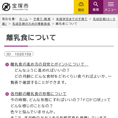
検索
メニュー
防災
現在位置：
ホーム
>
子育て・教育
>
未就学児までの子育て
>
乳幼児期（0～5
歳）
>
乳幼児期のための情報発信
> 離乳食について
離乳食について
ID
1028159
離乳食の進め方の目安とポイントについて
どんなふうに進めればいいの？
どの月齢にどんな食材をどれくらい食べればよいか、一
覧表で確認することができます。
各月齢の離乳食の形態について
今の時期、どんな形態にすればいいの？「ドロドロ状」って
どんな感じのことなの？
色々と悩んでいませんか。