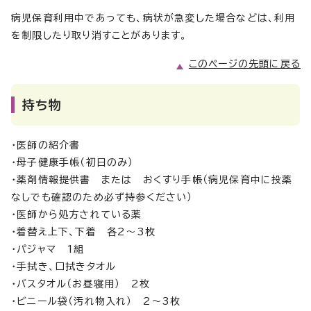
病児保育利用中であっても、病状が急変した場合などは、利用
を制限したり取り消すことがあります。
このページの先頭に戻る
持ち物
・医師の紹介書
・母子健康手帳（初日のみ）
・薬剤情報提供書 または おくすり手帳（病児保育中に投薬
なしでも確認のため必ず持参ください）
・医師から処方されている薬
・着替え上下、下着 各2～3枚
・パジャマ 1組
・手拭き、口拭きタオル
・バスタオル（お昼寝用） 2枚
・ビニール袋（汚れ物入れ） 2～3枚