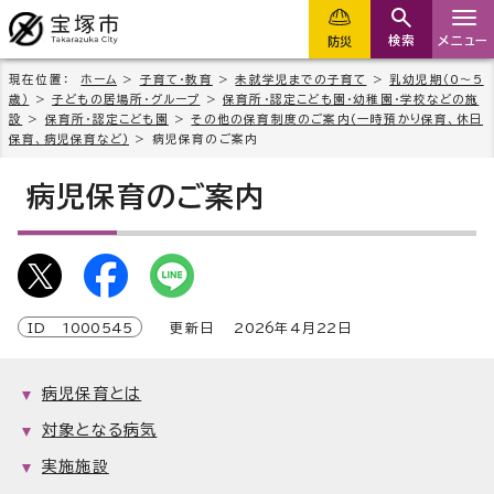
検索
メニュー
防災
現在位置：
ホーム
>
子育て・教育
>
未就学児までの子育て
>
乳幼児期（0～5
歳）
>
子どもの居場所・グループ
>
保育所・認定こども園・幼稚園・学校などの施
設
>
保育所・認定こども園
>
その他の保育制度のご案内(一時預かり保育、休日
保育、病児保育など)
> 病児保育のご案内
病児保育のご案内
ID
1000545
更新日
2026
年4月
22
日
病児保育とは
対象となる病気
実施施設